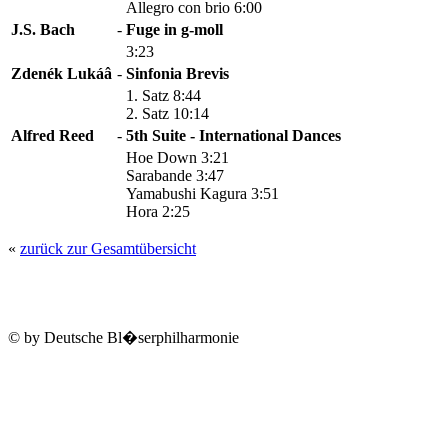
Allegro con brio 6:00
J.S. Bach
-
Fuge in g-moll
3:23
Zdenék Lukáâ
-
Sinfonia Brevis
1. Satz 8:44
2. Satz 10:14
Alfred Reed
-
5th Suite - International Dances
Hoe Down 3:21
Sarabande 3:47
Yamabushi Kagura 3:51
Hora 2:25
«
zurück zur Gesamtübersicht
© by Deutsche Bl�serphilharmonie